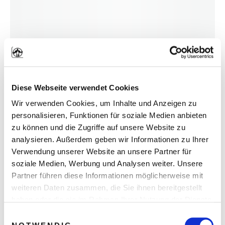
Diese Webseite verwendet Cookies
Wir verwenden Cookies, um Inhalte und Anzeigen zu
personalisieren, Funktionen für soziale Medien anbieten
zu können und die Zugriffe auf unsere Website zu
analysieren. Außerdem geben wir Informationen zu Ihrer
Verwendung unserer Website an unsere Partner für
soziale Medien, Werbung und Analysen weiter. Unsere
3. 10 Ursachen, warum du noch
Partner führen diese Informationen möglicherweise mit
weiteren Daten zusammen, die Sie ihnen bereitgestellt
keine Freundin hast
haben oder die sie im Rahmen Ihrer Nutzung der Dienste
gesammelt haben. Sie geben Einwilligung zu unseren
Einwilligungsauswahl
Cookies, wenn Sie unsere Webseite weiterhin nutzen.