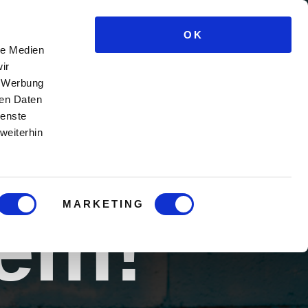
h:
OK
le Medien
HEUTE
ir
, Werbung
ren Daten
ienste
g
für
weiterhin
MARKETING
lem!