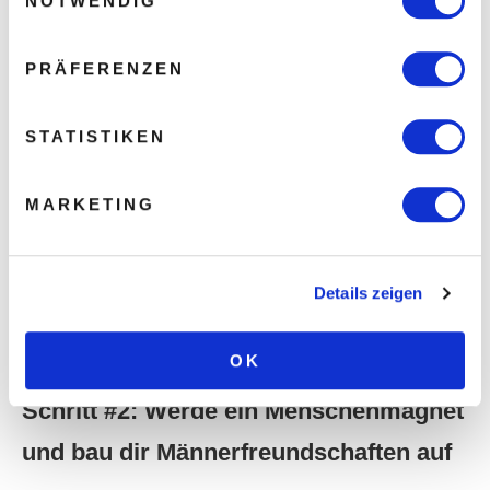
NOTWENDIG
PRÄFERENZEN
STATISTIKEN
MARKETING
Details zeigen
OK
Schritt #2: Werde ein Menschenmagnet
und bau dir Männerfreundschaften auf