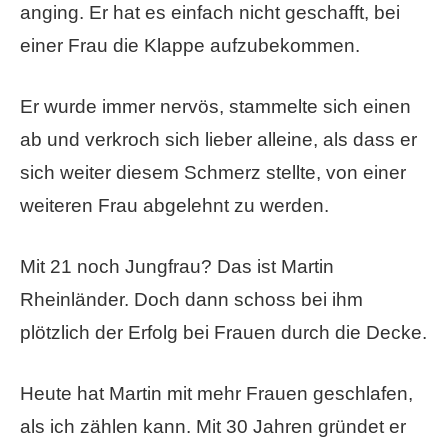
anging. Er hat es einfach nicht geschafft, bei
einer Frau die Klappe aufzubekommen.
Er wurde immer nervös, stammelte sich einen
ab und verkroch sich lieber alleine, als dass er
sich weiter diesem Schmerz stellte, von einer
weiteren Frau abgelehnt zu werden.
Mit 21 noch Jungfrau? Das ist Martin
Rheinländer. Doch dann schoss bei ihm
plötzlich der Erfolg bei Frauen durch die Decke.
Heute hat Martin mit mehr Frauen geschlafen,
als ich zählen kann. Mit 30 Jahren gründet er