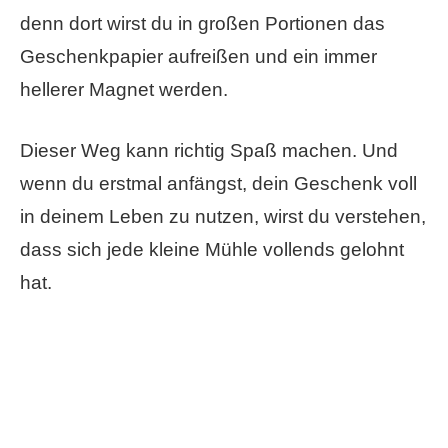
denn dort wirst du in großen Portionen das
Geschenkpapier aufreißen und ein immer
hellerer Magnet werden.
Dieser Weg kann richtig Spaß machen. Und
wenn du erstmal anfängst, dein Geschenk voll
in deinem Leben zu nutzen, wirst du verstehen,
dass sich jede kleine Mühle vollends gelohnt
hat.