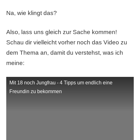
Na, wie klingt das?
Also, lass uns gleich zur Sache kommen!
Schau dir vielleicht vorher noch das Video zu
dem Thema an, damit du verstehst, was ich
meine:
Mit 18 noch Jungfrau - 4 Tipps um endlich eine
Freundin zu bekommen