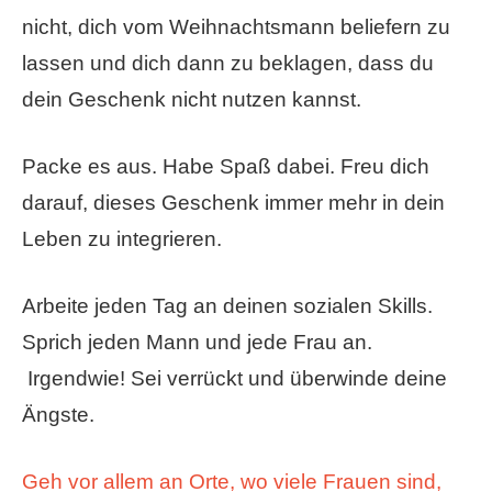
nicht, dich vom Weihnachtsmann beliefern zu
lassen und dich dann zu beklagen, dass du
dein Geschenk nicht nutzen kannst.
Packe es aus. Habe Spaß dabei. Freu dich
darauf, dieses Geschenk immer mehr in dein
Leben zu integrieren.
Arbeite jeden Tag an deinen sozialen Skills.
Sprich jeden Mann und jede Frau an.
Irgendwie! Sei verrückt und überwinde deine
Ängste.
Geh vor allem an Orte, wo viele Frauen sind,