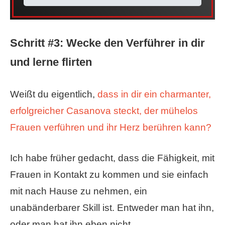
Schritt #3: Wecke den Verführer in dir
und lerne flirten
Weißt du eigentlich,
dass in dir ein charmanter,
erfolgreicher Casanova steckt, der mühelos
Frauen verführen und ihr Herz berühren kann?
Ich habe früher gedacht, dass die Fähigkeit, mit
Frauen in Kontakt zu kommen und sie einfach
mit nach Hause zu nehmen, ein
unabänderbarer Skill ist. Entweder man hat ihn,
oder man hat ihn eben nicht.