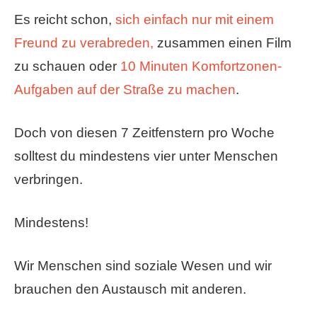
Es reicht schon,
sich einfach nur mit einem
Freund zu verabreden,
zusammen einen Film
zu schauen oder
10 Minuten Komfortzonen-
Aufgaben auf der Straße zu machen
.
Doch von diesen 7 Zeitfenstern pro Woche
solltest du mindestens vier unter Menschen
verbringen.
Mindestens!
Wir Menschen sind soziale Wesen und wir
brauchen den Austausch mit anderen.