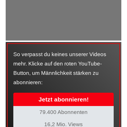
So verpasst du keines unserer Videos
mehr. Klicke auf den roten YouTube-
Button, um Männlichkeit stärken zu
abonnieren:
Jetzt abonnieren!
79.400 Abonnenten
16,2 Mio. Views