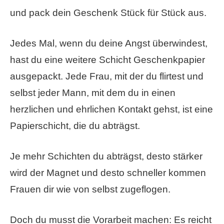
und pack dein Geschenk Stück für Stück aus.
Jedes Mal, wenn du deine Angst überwindest,
hast du eine weitere Schicht Geschenkpapier
ausgepackt. Jede Frau, mit der du flirtest und
selbst jeder Mann, mit dem du in einen
herzlichen und ehrlichen Kontakt gehst, ist eine
Papierschicht, die du abträgst.
Je mehr Schichten du abträgst, desto stärker
wird der Magnet und desto schneller kommen
Frauen dir wie von selbst zugeflogen.
Doch du musst die Vorarbeit machen: Es reicht