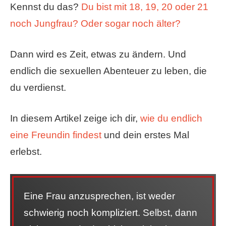
Kennst du das?
Du bist mit 18, 19, 20 oder 21
noch Jungfrau? Oder sogar noch älter?
Dann wird es Zeit, etwas zu ändern. Und
endlich die sexuellen Abenteuer zu leben, die
du verdienst.
In diesem Artikel zeige ich dir,
wie du endlich
eine Freundin findest
und dein erstes Mal
erlebst.
Eine Frau anzusprechen, ist weder
schwierig noch kompliziert. Selbst, dann