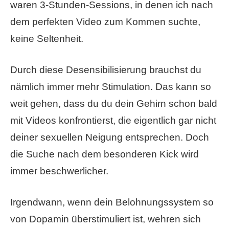
waren 3-Stunden-Sessions, in denen ich nach
dem perfekten Video zum Kommen suchte,
keine Seltenheit.
Durch diese Desensibilisierung brauchst du
nämlich immer mehr Stimulation. Das kann so
weit gehen, dass du du dein Gehirn schon bald
mit Videos konfrontierst, die eigentlich gar nicht
deiner sexuellen Neigung entsprechen. Doch
die Suche nach dem besonderen Kick wird
immer beschwerlicher.
Irgendwann, wenn dein Belohnungssystem so
von Dopamin überstimuliert ist, wehren sich