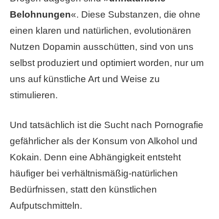
Belohnungen
«. Diese Substanzen, die ohne
einen klaren und natürlichen, evolutionären
Nutzen Dopamin ausschütten, sind von uns
selbst produziert und optimiert worden, nur um
uns auf künstliche Art und Weise zu
stimulieren.
Und tatsächlich ist die Sucht nach Pornografie
gefährlicher als der Konsum von Alkohol und
Kokain. Denn eine Abhängigkeit entsteht
häufiger bei verhältnismäßig-natürlichen
Bedürfnissen, statt den künstlichen
Aufputschmitteln.