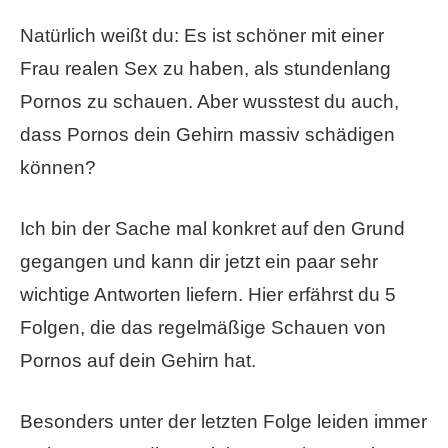
Natürlich weißt du: Es ist schöner mit einer
Frau realen Sex zu haben, als stundenlang
Pornos zu schauen. Aber wusstest du auch,
dass Pornos dein Gehirn massiv schädigen
können?
Ich bin der Sache mal konkret auf den Grund
gegangen und kann dir jetzt ein paar sehr
wichtige Antworten liefern. Hier erfährst du 5
Folgen, die das regelmäßige Schauen von
Pornos auf dein Gehirn hat.
Besonders unter der letzten Folge leiden immer