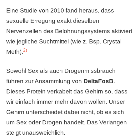
Eine Studie von 2010 fand heraus, dass
sexuelle Erregung exakt dieselben
Nervenzellen des Belohnungssystems aktiviert
wie jegliche Suchtmittel (wie z. Bsp. Crystal
2)
Meth).
Sowohl Sex als auch Drogenmissbrauch
führen zur Ansammlung von
DeltaFosB
.
Dieses Protein verkabelt das Gehirn so, dass
wir einfach immer mehr davon wollen. Unser
Gehirn unterscheidet dabei nicht, ob es sich
um Sex oder Drogen handelt. Das Verlangen
steigt unausweichlich.