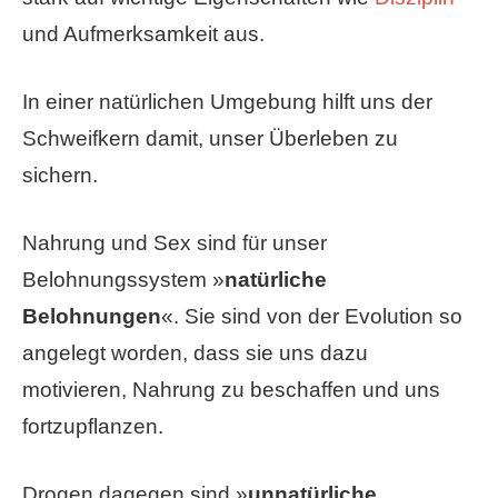
und Aufmerksamkeit aus.
In einer natürlichen Umgebung hilft uns der
Schweifkern damit, unser Überleben zu
sichern.
Nahrung und Sex sind für unser
Belohnungssystem »
natürliche
Belohnungen
«. Sie sind von der Evolution so
angelegt worden, dass sie uns dazu
motivieren, Nahrung zu beschaffen und uns
fortzupflanzen.
Drogen dagegen sind »
unnatürliche