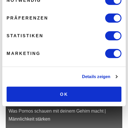
NOTWENDIG
ich dich, dir diese sehr genau und aufmerksam
durchzulesen.
PRÄFERENZEN
Danach wirst du Pornos für immer in einem
STATISTIKEN
anderen Licht betrachten.
MARKETING
Bevor wir damit loslegen, schau dir am besten
doch mal dieses Video von Martin an. Hier
bekommst du nochmal ausführliche
Details zeigen
Informationen, die dich arg interessieren
dürften:
OK
Was Pornos schauen mit deinem Gehirn macht |
Männlichkeit stärken