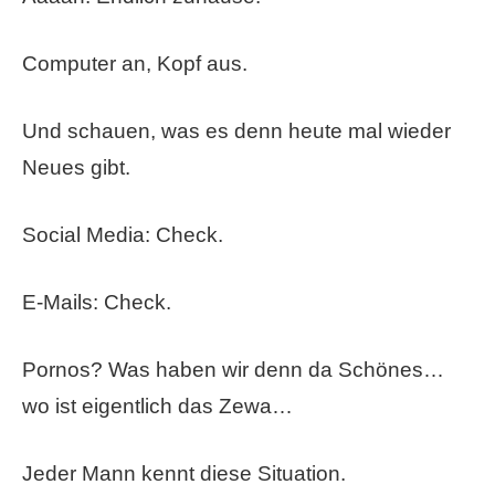
Computer an, Kopf aus.
Und schauen, was es denn heute mal wieder
Neues gibt.
Social Media: Check.
E-Mails: Check.
Pornos? Was haben wir denn da Schönes…
wo ist eigentlich das Zewa…
Jeder Mann kennt diese Situation.