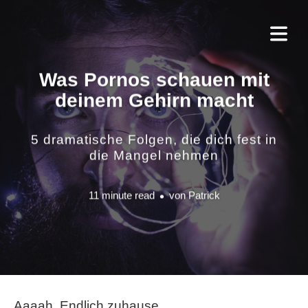
Was Pornos schauen mit
deinem Gehirn macht
5 dramatische Folgen, die dich fest in
die Mangel nehmen
11 minute read
von
Patrick
Aaaah. Endlich zuhause.