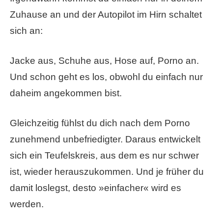
Zuhause an und der Autopilot im Hirn schaltet
sich an:
Jacke aus, Schuhe aus, Hose auf, Porno an.
Und schon geht es los, obwohl du einfach nur
daheim angekommen bist.
Gleichzeitig fühlst du dich nach dem Porno
zunehmend unbefriedigter. Daraus entwickelt
sich ein Teufelskreis, aus dem es nur schwer
ist, wieder herauszukommen. Und je früher du
damit loslegst, desto »einfacher« wird es
werden.