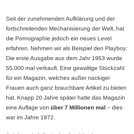
Seit der zunehmenden Aufklärung und der
fortschreitenden Mechanisierung der Welt, hat
die Pornographie jedoch ein neues Level
erfahren. Nehmen wir als Beispiel den Playboy:
Die erste Ausgabe aus dem Jahr 1953 wurde
55.000 mal verkauft. Eine gewaltige Stückzahl
für ein Magazin, welches außer nackiger
Frauen auch ganz brauchbare Artikel zu bieten
hat. Knapp 20 Jahre später hatte das Magazin
eine Auflage von
über 7 Millionen mal
– dies
war im Jahre 1972.