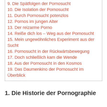
9. Die Spätfolgen der Pornosucht
10. Die Isolation der Pornosucht
11. Durch Pornosucht potenzlos
12. Pornos im jungen Alter
13. Der reizarme Porno
14. Reiße dich los – Weg aus der Pornosucht
15. Mein ungewöhnliches Experiment aus der
Sucht
16. Pornosucht in der Rückwärtsbewegung
17. Doch schließlich kam die Wende
18. Aus der Pornosucht in den Kosmos
19. Das Daumenkino der Pornosucht im
Überblick
1. Die Historie der Pornographie