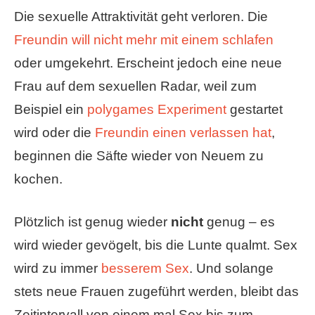
Die sexuelle Attraktivität geht verloren. Die
Freundin will nicht mehr mit einem schlafen
oder umgekehrt. Erscheint jedoch eine neue
Frau auf dem sexuellen Radar, weil zum
Beispiel ein
polygames Experiment
gestartet
wird oder die
Freundin einen verlassen hat
,
beginnen die Säfte wieder von Neuem zu
kochen.
Plötzlich ist genug wieder
nicht
genug – es
wird wieder gevögelt, bis die Lunte qualmt. Sex
wird zu immer
besserem Sex
. Und solange
stets neue Frauen zugeführt werden, bleibt das
Zeitintervall von einem mal Sex bis zum