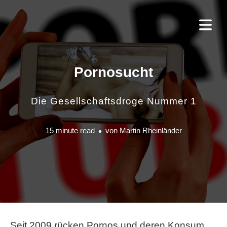
Pornosucht
Die Gesellschaftsdroge Nummer 1
15 minute read
von
Martin Rheinländer
Seit 2009 rücken Pornos und deren Konsum