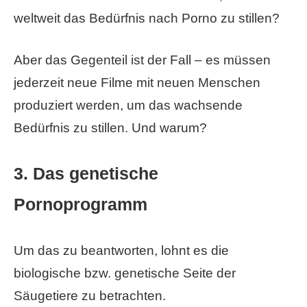
weltweit das Bedürfnis nach Porno zu stillen?
Aber das Gegenteil ist der Fall – es müssen
jederzeit neue Filme mit neuen Menschen
produziert werden, um das wachsende
Bedürfnis zu stillen. Und warum?
3. Das genetische
Pornoprogramm
Um das zu beantworten, lohnt es die
biologische bzw. genetische Seite der
Säugetiere zu betrachten.