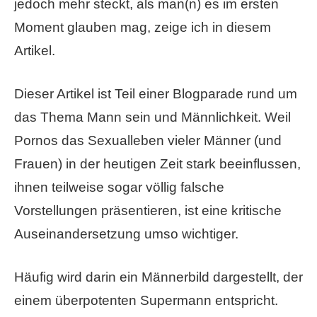
jedoch mehr steckt, als man(n) es im ersten
Moment glauben mag, zeige ich in diesem
Artikel.
Dieser Artikel ist Teil einer Blogparade rund um
das Thema Mann sein und Männlichkeit. Weil
Pornos das Sexualleben vieler Männer (und
Frauen) in der heutigen Zeit stark beeinflussen,
ihnen teilweise sogar völlig falsche
Vorstellungen präsentieren, ist eine kritische
Auseinandersetzung umso wichtiger.
Häufig wird darin ein Männerbild dargestellt, der
einem überpotenten Supermann entspricht.