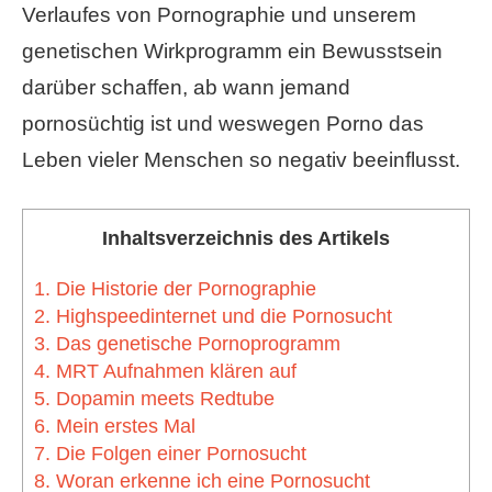
Verlaufes von Pornographie und unserem
genetischen Wirkprogramm ein Bewusstsein
darüber schaffen, ab wann jemand
pornosüchtig ist und weswegen Porno das
Leben vieler Menschen so negativ beeinflusst.
Inhaltsverzeichnis des Artikels
1. Die Historie der Pornographie
2. Highspeedinternet und die Pornosucht
3. Das genetische Pornoprogramm
4. MRT Aufnahmen klären auf
5. Dopamin meets Redtube
6. Mein erstes Mal
7. Die Folgen einer Pornosucht
8. Woran erkenne ich eine Pornosucht