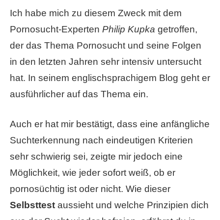
Ich habe mich zu diesem Zweck mit dem
Pornosucht-Experten
Philip Kupka
getroffen,
der das Thema Pornosucht und seine Folgen
in den letzten Jahren sehr intensiv untersucht
hat. In seinem englischsprachigem Blog geht er
ausführlicher auf das Thema ein.
Auch er hat mir bestätigt, dass eine anfängliche
Suchterkennung nach eindeutigen Kriterien
sehr schwierig sei, zeigte mir jedoch eine
Möglichkeit, wie jeder sofort weiß, ob er
pornosüchtig ist oder nicht. Wie dieser
Selbsttest
aussieht und welche Prinzipien dich