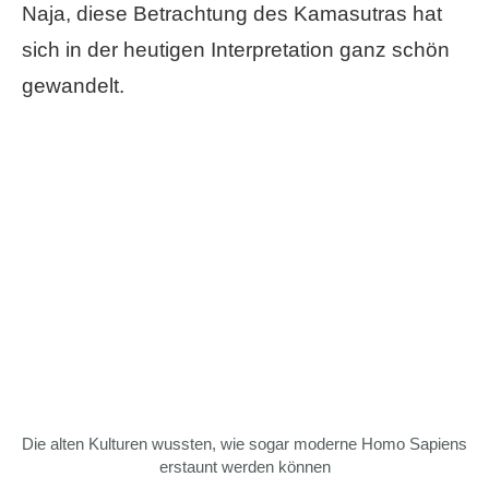
Naja, diese Betrachtung des Kamasutras hat
sich in der heutigen Interpretation ganz schön
gewandelt.
Die alten Kulturen wussten, wie sogar moderne Homo Sapiens
erstaunt werden können