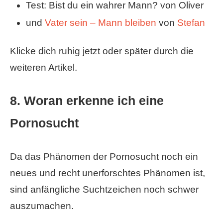
Test: Bist du ein wahrer Mann? von Oliver
und
Vater sein – Mann bleiben
von
Stefan
Klicke dich ruhig jetzt oder später durch die
weiteren Artikel.
8. Woran erkenne ich eine
Pornosucht
Da das Phänomen der Pornosucht noch ein
neues und recht unerforschtes Phänomen ist,
sind anfängliche Suchtzeichen noch schwer
auszumachen.