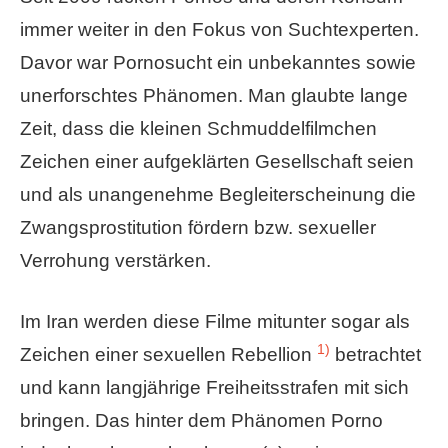
immer weiter in den Fokus von Suchtexperten.
Davor war Pornosucht ein unbekanntes sowie
unerforschtes Phänomen. Man glaubte lange
Zeit, dass die kleinen Schmuddelfilmchen
Zeichen einer aufgeklärten Gesellschaft seien
und als unangenehme Begleiterscheinung die
Zwangsprostitution fördern bzw. sexueller
Verrohung verstärken.
Im Iran werden diese Filme mitunter sogar als
1)
Zeichen einer sexuellen Rebellion
betrachtet
und kann langjährige Freiheitsstrafen mit sich
bringen. Das hinter dem Phänomen Porno