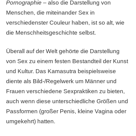
Pornographie
– also die Darstellung von
Menschen, die miteinander Sex in
verschiedenster Couleur haben, ist so alt, wie
die Menschheitsgeschichte selbst.
Überall auf der Welt gehörte die Darstellung
von Sex zu einem festen Bestandteil der Kunst
und Kultur. Das Kamasutra beispielsweise
diente als Bild-/Regelwerk um Männer und
Frauen verschiedene Sexpraktiken zu bieten,
auch wenn diese unterschiedliche Größen und
Passformen (großer Penis, kleine Vagina oder
umgekehrt) hatten.