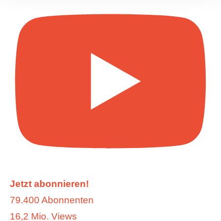
Jetzt abonnieren!
79.400 Abonnenten
16,2 Mio. Views