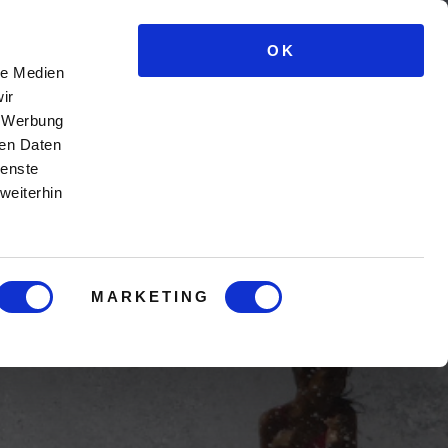
OK
e Kurse
Männercoaching
Blog
Login
le Medien
ir
, Werbung
ren Daten
ienste
weiterhin
MARKETING
r Frau