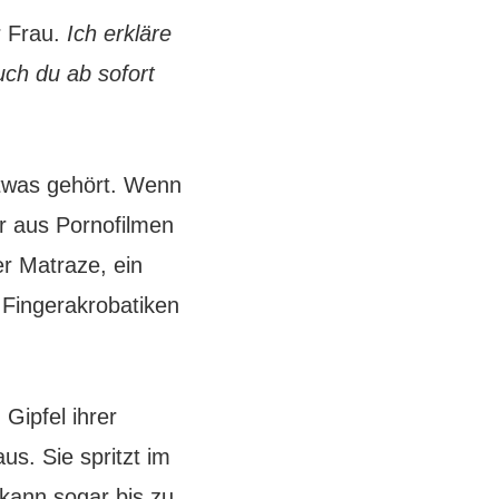
r Frau.
Ich erkläre
uch du ab sofort
etwas gehört. Wenn
er aus Pornofilmen
er Matraze, ein
n Fingerakrobatiken
Gipfel ihrer
us. Sie spritzt im
 kann sogar bis zu