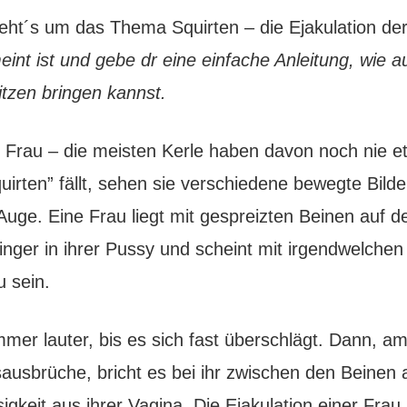
geht´s um das Thema Squirten – die Ejakulation de
eint ist und gebe dr eine einfache Anleitung, wie a
tzen bringen kannst.
er Frau – die meisten Kerle haben davon noch nie 
irten” fällt, sehen sie verschiedene bewegte Bild
Auge. Eine Frau liegt mit gespreizten Beinen auf d
Finger in ihrer Pussy und scheint mit irgendwelche
u sein.
mmer lauter, bis es sich fast überschlägt. Dann, am 
ausbrüche, bricht es bei ihr zwischen den Beinen a
gkeit aus ihrer Vagina. Die Ejakulation einer Frau