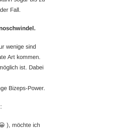
der Fall.
rnoschwindel.
ur wenige sind
ate Art kommen.
öglich ist. Dabei
enge Bizeps-Power.
:
 ), möchte ich