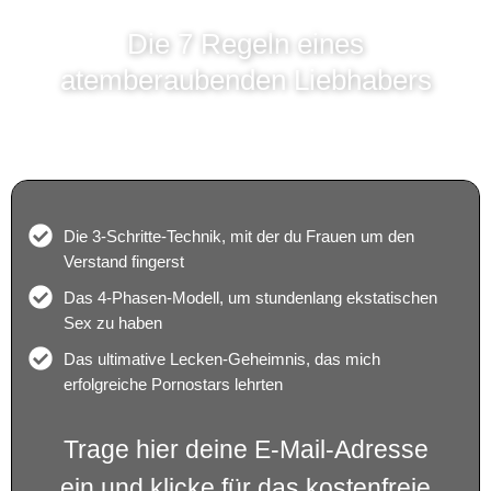
Die 7 Regeln eines
atemberaubenden Liebhabers
So wirst du in 7 Tagen zum sexuellen Meister (100%
kostenfrei!)
Die 3-Schritte-Technik, mit der du Frauen um den
Verstand fingerst
Das 4-Phasen-Modell, um stundenlang ekstatischen
Sex zu haben
Das ultimative Lecken-Geheimnis, das mich
erfolgreiche Pornostars lehrten
Trage hier deine E-Mail-Adresse
ein und klicke für das kostenfreie