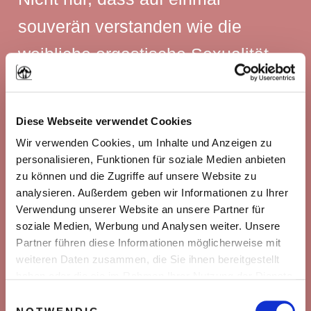
souverän verstanden wie die
weibliche orgastische Sexualität
funktioniert …
Diese Webseite verwendet Cookies
Nicht nur, dass wir viele wilde und
Wir verwenden Cookies, um Inhalte und Anzeigen zu
personalisieren, Funktionen für soziale Medien anbieten
noch wildere Abenteuer erlebten …
zu können und die Zugriffe auf unsere Website zu
analysieren. Außerdem geben wir Informationen zu Ihrer
Verwendung unserer Website an unsere Partner für
… nein! Auch den Männern, denen
soziale Medien, Werbung und Analysen weiter. Unsere
Partner führen diese Informationen möglicherweise mit
wir Schritt für Schritt zeigen, wie
weiteren Daten zusammen, die Sie ihnen bereitgestellt
sie diesen Erfolg selbst haben
haben oder die sie im Rahmen Ihrer Nutzung der Dienste
gesammelt haben. Sie geben Einwilligung zu unseren
Einwilligungsauswahl
können, hatten die ähnliche
Cookies, wenn Sie unsere Webseite weiterhin nutzen.