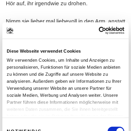
Hör auf, ihr irgendwie zu drohen.
Nimm sie lieber mal liebevoll in den Arm, anstatt
mit ihr zu diskutieren. Das wirkt Wunder und ist
die absolute Grundlage
für eine
verständnisvolle Beziehung.
Diese Webseite verwendet Cookies
Wir verwenden Cookies, um Inhalte und Anzeigen zu
personalisieren, Funktionen für soziale Medien anbieten
Lösung #2: Schweigen ist Gold –
zu können und die Zugriffe auf unsere Website zu
aber nicht beim Oralsex!
analysieren. Außerdem geben wir Informationen zu Ihrer
Verwendung unserer Website an unsere Partner für
soziale Medien, Werbung und Analysen weiter. Unsere
Als Zweites rate ich dir zu einem aufrichtigen
Partner führen diese Informationen möglicherweise mit
weiteren Daten zusammen, die Sie ihnen bereitgestellt
Gespräch mit deiner Freundin.
haben oder die sie im Rahmen Ihrer Nutzung der Dienste
gesammelt haben. Sie geben Einwilligung zu unseren
Einwilligungsauswahl
Wir alle wollen gesehen, gehört und
Cookies, wenn Sie unsere Webseite weiterhin nutzen.