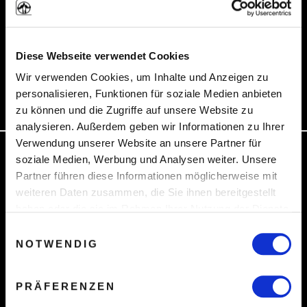
8 minute read
von
Sven Philipp
Diese Webseite verwendet Cookies
Wir verwenden Cookies, um Inhalte und Anzeigen zu
personalisieren, Funktionen für soziale Medien anbieten
zu können und die Zugriffe auf unsere Website zu
analysieren. Außerdem geben wir Informationen zu Ihrer
Verwendung unserer Website an unsere Partner für
soziale Medien, Werbung und Analysen weiter. Unsere
Partner führen diese Informationen möglicherweise mit
weiteren Daten zusammen, die Sie ihnen bereitgestellt
haben oder die sie im Rahmen Ihrer Nutzung der Dienste
gesammelt haben. Sie geben Einwilligung zu unseren
Einwilligungsauswahl
Verliebt in eine
Cookies, wenn Sie unsere Webseite weiterhin nutzen.
NOTWENDIG
verheiratete Frau
PRÄFERENZEN
So bekommst du sie in 6 Schritten