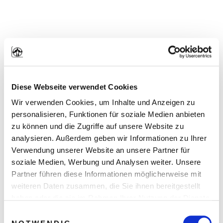
Diese Webseite verwendet Cookies
Wir verwenden Cookies, um Inhalte und Anzeigen zu
Wahrheit #3: Du musst kein
personalisieren, Funktionen für soziale Medien anbieten
zu können und die Zugriffe auf unsere Website zu
Traummann sein, um eine Frau finden
analysieren. Außerdem geben wir Informationen zu Ihrer
zu können, ABER
Verwendung unserer Website an unsere Partner für
soziale Medien, Werbung und Analysen weiter. Unsere
Partner führen diese Informationen möglicherweise mit
Viele Männer überschätzen auch, wie perfekt
weiteren Daten zusammen, die Sie ihnen bereitgestellt
sie selbst sein müssen.
haben oder die sie im Rahmen Ihrer Nutzung der Dienste
gesammelt haben. Sie geben Einwilligung zu unseren
Einwilligungsauswahl
Cookies, wenn Sie unsere Webseite weiterhin nutzen.