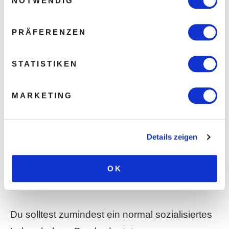
NOTWENDIG
Dieselbe Ursache wurzelt in dem Glauben, sie
müssten für einen perfekten Engel namens
PRÄFERENZEN
»Frau«, auch der perfekte Engel namens
»Mann« sein.
STATISTIKEN
Der Mann, der alles kann, unendlich viel Geld
MARKETING
verdient und aussieht wie ein Adonis.
Die Wahrheit ist aber: Frauen stehen auf total
Details zeigen
normale Männer.
OK
Du musst nicht perfekt sein, aber:
Du solltest zumindest ein normal sozialisiertes