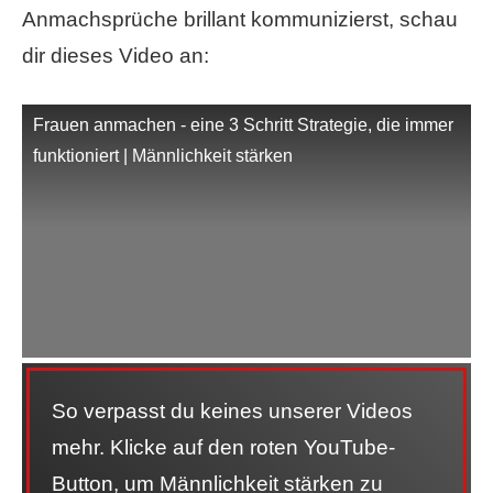
Anmachsprüche brillant kommunizierst, schau
dir dieses Video an:
Frauen anmachen - eine 3 Schritt Strategie, die immer
funktioniert | Männlichkeit stärken
So verpasst du keines unserer Videos
mehr. Klicke auf den roten YouTube-
Button, um Männlichkeit stärken zu