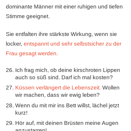
dominante Männer mit einer ruhigen und tiefen
Stimme geeignet.
Sie entfalten ihre stärkste Wirkung, wenn sie
locker,
entspannt und sehr selbstsicher zu der
Frau gesagt werden.
Ich frag mich, ob deine kirschroten Lippen
auch so süß sind. Darf ich mal kosten?
Küssen verlängert die Lebenszeit.
Wollen
wir machen, dass wir ewig leben?
Wenn du mit mir ins Bett willst, lächel jetzt
kurz!
Hör auf, mit deinen Brüsten meine Augen
anzustarren!