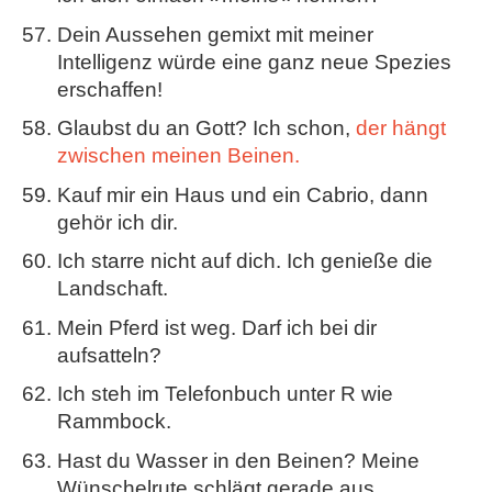
Dein Aussehen gemixt mit meiner
Intelligenz würde eine ganz neue Spezies
erschaffen!
Glaubst du an Gott? Ich schon,
der hängt
zwischen meinen Beinen.
Kauf mir ein Haus und ein Cabrio, dann
gehör ich dir.
Ich starre nicht auf dich. Ich genieße die
Landschaft.
Mein Pferd ist weg. Darf ich bei dir
aufsatteln?
Ich steh im Telefonbuch unter R wie
Rammbock.
Hast du Wasser in den Beinen? Meine
Wünschelrute schlägt gerade aus.