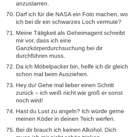
anzustarren.
Darf ich für die NASA ein Foto machen, wo
ich bei dir ein schwarzes Loch vermute?
Meine Tätigkeit als Geheimagent schreibt
mir vor, dass ich eine
Ganzkörperdurchsuchung bei dir
durchführen muss.
Da ich Möbelpacker bin, helfe ich dir gleich
schon mal beim Ausziehen.
Hey du! Gehe mal lieber einen Schritt
zurück – ich weiß nicht wie groß er sonst
noch wird!
Hast du Lust zu angeln? Ich würde gerne
meinen Köder in deinen Teich werfen.
Bei dir brauch ich keinen Alkohol. Dich