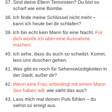
Sind deine Eltern Terroristen? Du bist so
scharf wie eine Bombe.
Ich finde meine Schlüssel nicht mehr –
kann ich heute bei dir schlafen?
Ich bin echt kein Mann für eine Nacht.
Für
dich würde ich aber eine Ausnahme
machen.
Ich sehe, dass du auch so schwitzt. Komm,
lass uns duschen gehen.
Was gibt es noch für Sehenswürdigkeiten in
der Stadt, außer dir?
Wenn eine Frau unbedingt mit einem Mann
Sex haben will,
wie sieht das aus?
Lass mich mal deinen Puls fühlen – du
siehst so erregt aus.