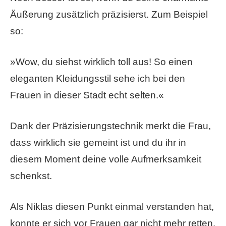
Äußerung zusätzlich präzisierst. Zum Beispiel
so:
»Wow, du siehst wirklich toll aus! So einen
eleganten Kleidungsstil sehe ich bei den
Frauen in dieser Stadt echt selten.«
Dank der Präzisierungstechnik merkt die Frau,
dass wirklich sie gemeint ist und du ihr in
diesem Moment deine volle Aufmerksamkeit
schenkst.
Als Niklas diesen Punkt einmal verstanden hat,
konnte er sich vor Frauen gar nicht mehr retten.