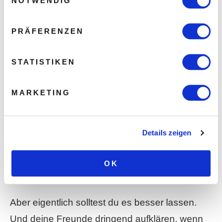
NOTWENDIG
Der Vollständigkeit halber führe ich sie hier
trotzdem auf – denn im Internet werden sie von
PRÄFERENZEN
manchen selbsternannten Experten sogar
empfohlen.
STATISTIKEN
Wenn du die folgenden Anmachsprüche mit
MARKETING
Humor rüberbringst, zeigst, dass du sie absolut
nicht ernst meinst und die Frau schon etwas
Details zeigen
besser kennst, kannst du sie damit vielleicht
zum Lachen bringen. Eine Menge Alkohol bei
OK
dir und der Frau im Blut hilft ebenfalls. ; )
Aber eigentlich solltest du es besser lassen.
Und deine Freunde dringend aufklären, wenn