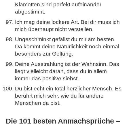
Klamotten sind perfekt aufeinander
abgestimmt.
Ich mag deine lockere Art. Bei dir muss ich
mich überhaupt nicht verstellen.
Ungeschminkt gefällst du mir am besten.
Da kommt deine Natürlichkeit noch einmal
besonders zur Geltung.
Deine Ausstrahlung ist der Wahnsinn. Das
liegt vielleicht daran, dass du in allem
immer das positive siehst.
Du bist echt ein total herzlicher Mensch. Es
berührt mich sehr, wie du für andere
Menschen da bist.
Die 101 besten Anmachsprüche –