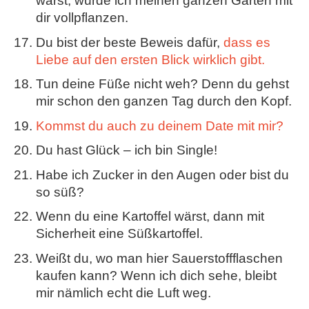
wärst, würde ich meinen ganzen Garten mit
dir vollpflanzen.
Du bist der beste Beweis dafür,
dass es
Liebe auf den ersten Blick wirklich gibt.
Tun deine Füße nicht weh? Denn du gehst
mir schon den ganzen Tag durch den Kopf.
Kommst du auch zu deinem Date mit mir?
Du hast Glück – ich bin Single!
Habe ich Zucker in den Augen oder bist du
so süß?
Wenn du eine Kartoffel wärst, dann mit
Sicherheit eine Süßkartoffel.
Weißt du, wo man hier Sauerstoffflaschen
kaufen kann? Wenn ich dich sehe, bleibt
mir nämlich echt die Luft weg.