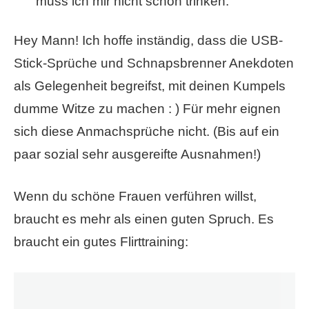
muss ich mir nicht schön trinken.
Hey Mann! Ich hoffe inständig, dass die USB-
Stick-Sprüche und Schnapsbrenner Anekdoten
als Gelegenheit begreifst, mit deinen Kumpels
dumme Witze zu machen : ) Für mehr eignen
sich diese Anmachsprüche nicht. (Bis auf ein
paar sozial sehr ausgereifte Ausnahmen!)
Wenn du schöne Frauen verführen willst,
braucht es mehr als einen guten Spruch. Es
braucht ein gutes Flirttraining: