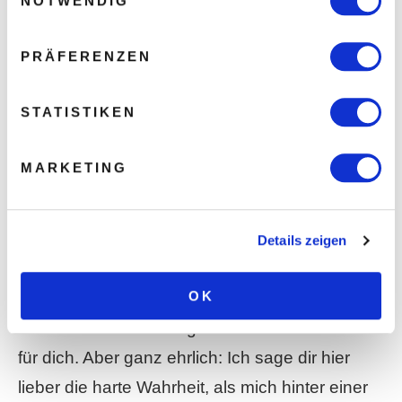
NOTWENDIG
Aber eines haben alle Frauen gemeinsam: Sie
PRÄFERENZEN
wollen, dass ihre sexuellen Bedürfnisse erfüllt
werden.
STATISTIKEN
Frauen befriedigen ist einfach wichtig für eine
MARKETING
Beziehung.
Details zeigen
Und ist das nicht der Fall, dann gehen sie sehr
oft fremd.
OK
Vielleicht ist das alles grade ein bisschen hart
für dich. Aber ganz ehrlich: Ich sage dir hier
lieber die harte Wahrheit, als mich hinter einer