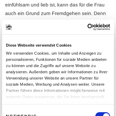
einfühlsam und lieb ist, kann das für die Frau
auch ein Grund zum Fremdgehen sein. Denn
manchmal will sie auch einfach nur hart
durchgefickt und dominiert werden.
Diese Webseite verwendet Cookies
Du siehst: Es gibt sehr viele Gründe, aufgrund
Wir verwenden Cookies, um Inhalte und Anzeigen zu
derer Frauen mit dem Sex in der Beziehung
personalisieren, Funktionen für soziale Medien anbieten
nicht zufrieden sein können.
zu können und die Zugriffe auf unsere Website zu
analysieren. Außerdem geben wir Informationen zu Ihrer
Verwendung unserer Website an unsere Partner für
Die einen wollen mehr Präsenz, Einfühlsamkeit
soziale Medien, Werbung und Analysen weiter. Unsere
und Romantik spüren, die anderen wollen
Partner führen diese Informationen möglicherweise mit
einfach nur hart durchgefickt werden. Andere
weiteren Daten zusammen, die Sie ihnen bereitgestellt
haben oder die sie im Rahmen Ihrer Nutzung der Dienste
wollen beides zusammen. Andere wollen mehr
gesammelt haben. Sie geben Einwilligung zu unseren
Einwilligungsauswahl
Sex, andere wollen weniger Sex.
Cookies, wenn Sie unsere Webseite weiterhin nutzen.