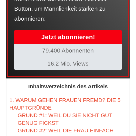
Button, um Männlichkeit stärken zu
abonnieren:
Jetzt abonnieren!
79.400 Abonnenten
16,2 Mio. Views
Inhaltsverzeichnis des Artikels
1. WARUM GEHEN FRAUEN FREMD? DIE 5
HAUPTGRÜNDE
GRUND #1: WEIL DU SIE NICHT GUT
GENUG FICKST
GRUND #2: WEIL DIE FRAU EINFACH