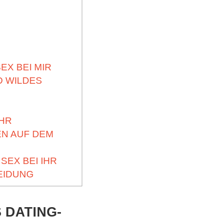
EX BEI MIR
D WILDES
IHR
EN AUF DEM
SEX BEI IHR
EIDUNG
S DATING-