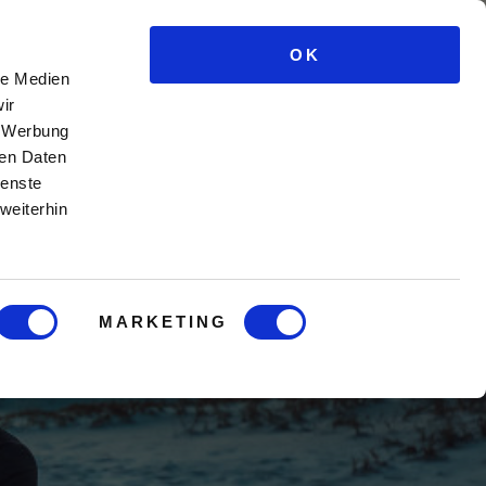
OK
e Kurse
Männercoaching
Blog
Login
le Medien
ir
, Werbung
ren Daten
ienste
weiterhin
MARKETING
hin?