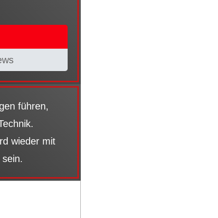
ews
gen führen,
Technik.
rd wieder mit
 sein.