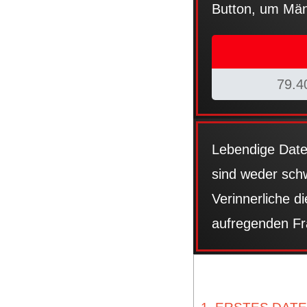
Button, um Männ
79.4
Lebendige Date
sind weder schw
Verinnerliche d
aufregenden Fra