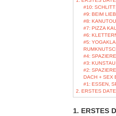
1. ERSTES DATE
#10: SCHLI
#9: BEIM LI
#8: KANUTOU
#7: PIZZA K
#6: KLETTER
#5: YOGAKL
RUMKNUTSC
#4: SPAZIER
#3: KUNSTAU
#2: SPAZIER
DACH + SEX 
#1: ESSEN, S
2. ERSTES DAT
1. ERSTES D