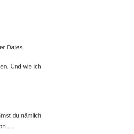
er Dates.
en. Und wie ich
ommst du nämlich
von …