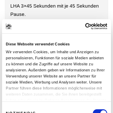
LHA 3×45 Sekunden mit je 45 Sekunden
Pause.
Sonntag: Trainingsfreier Tag.
Diese Webseite verwendet Cookies
Fahre danach mit dem Muster von
Wir verwenden Cookies, um Inhalte und Anzeigen zu
Trainingswoche 4 fort. Du wirst in den
personalisieren, Funktionen für soziale Medien anbieten
nächsten Wochen und Monaten
zu können und die Zugriffe auf unsere Website zu
gigantische Ergebnisse mit diesem
analysieren. Außerdem geben wir Informationen zu Ihrer
Verwendung unserer Website an unsere Partner für
Training erzielen.
soziale Medien, Werbung und Analysen weiter. Unsere
Partner führen diese Informationen möglicherweise mit
Wenn du möchtest, kannst du den
weiteren Daten zusammen, die Sie ihnen bereitgestellt
haben oder die sie im Rahmen Ihrer Nutzung der Dienste
Trainingsumfang auch nach und nach
gesammelt haben. Sie geben Einwilligung zu unseren
Einwilligungsauswahl
noch auf folgende Werte steigern:
Cookies, wenn Sie unsere Webseite weiterhin nutzen.