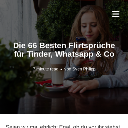
Die 66 Besten Flirtsprüche
für Tinder, Whatsapp & Co
7 minute read
von
Sven Philipp
Seien wir mal ehrlich: Egal, ob du vor ihr stehst