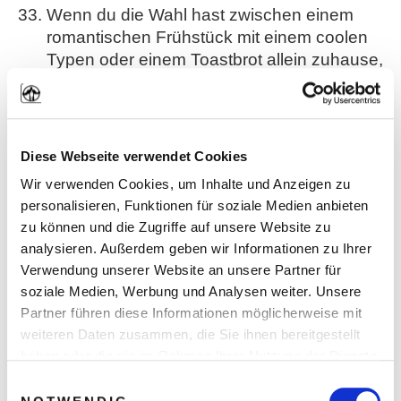
Wenn du die Wahl hast zwischen einem
romantischen Frühstück mit einem coolen
Typen oder einem Toastbrot allein zuhause,
wie lange brauchst du bis du bei mir bist?
Ich hoffe, du magst Tiere. Bist du auch gut
zu Vögeln?
Diese Webseite verwendet Cookies
Mein Pferd ist weg. Darf ich bei dir
Wir verwenden Cookies, um Inhalte und Anzeigen zu
aufsatteln?
personalisieren, Funktionen für soziale Medien anbieten
Hast du Fieber? Du siehst nämlich
zu können und die Zugriffe auf unsere Website zu
verdammt heiß aus.
analysieren. Außerdem geben wir Informationen zu Ihrer
Verwendung unserer Website an unsere Partner für
Ich hab’ meine Schlüssel verloren. Darf ich
soziale Medien, Werbung und Analysen weiter. Unsere
heute Nacht bei dir schlafen?
Partner führen diese Informationen möglicherweise mit
Du stinkst. Komm wir gehen Duschen ; )
weiteren Daten zusammen, die Sie ihnen bereitgestellt
haben oder die sie im Rahmen Ihrer Nutzung der Dienste
Die Farbe deiner Augen passt perfekt zu
gesammelt haben. Sie geben Einwilligung zu unseren
meiner Bettwäsche
Einwilligungsauswahl
Cookies, wenn Sie unsere Webseite weiterhin nutzen.