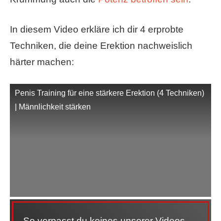
In diesem Video erkläre ich dir 4 erprobte
Techniken, die deine Erektion nachweislich
härter machen:
Penis Training für eine stärkere Erektion (4 Techniken)
| Männlichkeit stärken
So verpasst du keines unserer Videos