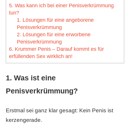
5. Was kann ich bei einer Penisverkrümmung
tun?
1. Lösungen für eine angeborene
Penisverkrümmung
2. Lösungen für eine erworbene
Penisverkrümmung
6. Krummer Penis – Darauf kommt es für
erfüllenden Sex wirklich an!
1. Was ist eine
Penisverkrümmung?
Erstmal sei ganz klar gesagt: Kein Penis ist
kerzengerade.