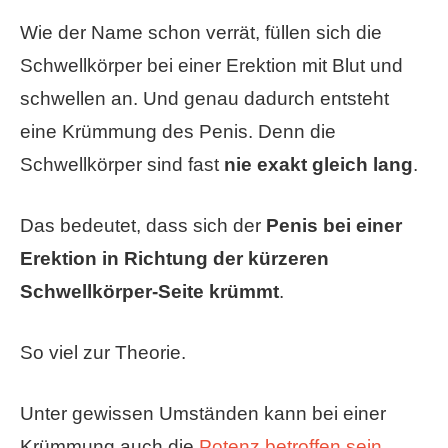
Wie der Name schon verrät, füllen sich die
Schwellkörper bei einer Erektion mit Blut und
schwellen an. Und genau dadurch entsteht
eine Krümmung des Penis. Denn die
Schwellkörper sind fast
nie exakt gleich lang
.
Das bedeutet, dass sich der
Penis bei einer
Erektion in Richtung der kürzeren
Schwellkörper-Seite krümmt
.
So viel zur Theorie.
Unter gewissen Umständen kann bei einer
Krümmung auch die
Potenz betroffen sein
.