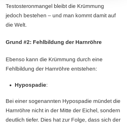
Testosteronmangel bleibt die Krümmung
jedoch bestehen – und man kommt damit auf
die Welt.
Grund #2: Fehlbildung der Harnröhre
Ebenso kann die Krümmung durch eine
Fehlbildung der Harnröhre entstehen:
Hypospadie
:
Bei einer sogenannten Hypospadie mündet die
Harnröhre nicht in der Mitte der Eichel, sondern
deutlich tiefer. Dies hat zur Folge, dass sich der