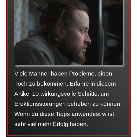
Viele Männer haben Probleme, einen
hoch zu bekommen. Erfahre in diesem
Artikel 10 wirkungsvolle Schritte, um
Erektionsstörungen beheben zu können.
Wenn du diese Tipps anwendest wirst
sehr viel mehr Erfolg haben.