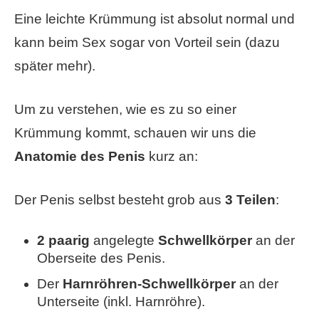
Eine leichte Krümmung ist absolut normal und
kann beim Sex sogar von Vorteil sein (dazu
später mehr).
Um zu verstehen, wie es zu so einer
Krümmung kommt, schauen wir uns die
Anatomie des Penis
kurz an:
Der Penis selbst besteht grob aus
3 Teilen
:
2 paarig
angelegte
Schwellkörper
an der
Oberseite des Penis.
Der
Harnröhren-Schwellkörper
an der
Unterseite (inkl. Harnröhre).