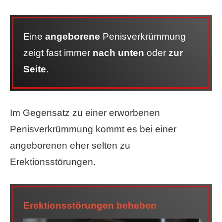
Eine
angeborene
Penisverkrümmung
zeigt fast immer
nach unten
oder
zur
Seite
.
Im Gegensatz zu einer erworbenen
Penisverkrümmung kommt es bei einer
angeborenen eher selten zu
Erektionsstörungen.
Erektionsstörungen beheben