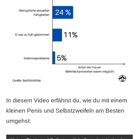
In diesem Video erfährst du, wie du mit einem
kleinen Penis und Selbstzweifeln am Besten
umgehst: