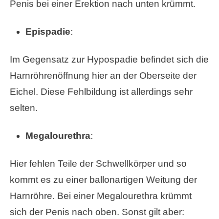
Penis bei einer Erektion nach unten krümmt.
Epispadie
:
Im Gegensatz zur Hypospadie befindet sich die
Harnröhrenöffnung hier an der Oberseite der
Eichel. Diese Fehlbildung ist allerdings sehr
selten.
Megalourethra
:
Hier fehlen Teile der Schwellkörper und so
kommt es zu einer ballonartigen Weitung der
Harnröhre. Bei einer Megalourethra krümmt
sich der Penis nach oben. Sonst gilt aber: