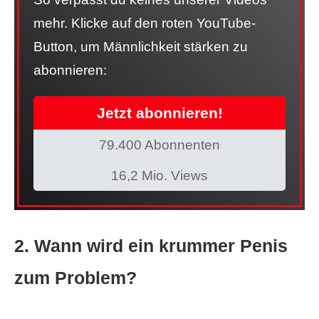
mehr. Klicke auf den roten YouTube-
Button, um Männlichkeit stärken zu
abonnieren:
Jetzt abonnieren!
79.400 Abonnenten
16,2 Mio. Views
2. Wann wird ein krummer Penis
zum Problem?