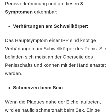
Penisverkrümmung und an diesen
3
Symptomen
erkennbar:
Verhärtungen am Schwellkörper:
Das Hauptsymptom einer IPP sind knotige
Verhärtungen am Schwellkörper des Penis. Sie
befinden sich meist an der Oberseite des
Penisschafts und können mit der Hand ertastet
werden.
Schmerzen beim Sex:
Wenn die Plaques nahe der Eichel auftreten,
wird es häufig schmerzhaft beim Sex. Einige