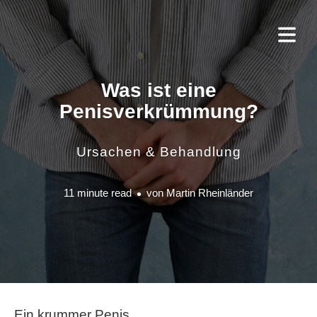
Was ist eine
Penisverkrümmung?
Ursachen & Behandlung
11 minute read
von
Martin Rheinländer
Ein krummer Penis…