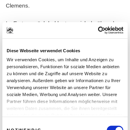
Clemens.
Im Erstgespräch beklagte er sich darüber, dass
Frauen einfach kein Interesse an ihm hätten. Er
gab anderen Männern dafür die Schuld.
Diese Webseite verwendet Cookies
Männer, die sich wie die größten Machos
Wir verwenden Cookies, um Inhalte und Anzeigen zu
verhalten, aber trotzdem irgendwie mit den
personalisieren, Funktionen für soziale Medien anbieten
Frauen im Bett landen.
zu können und die Zugriffe auf unsere Website zu
analysieren. Außerdem geben wir Informationen zu Ihrer
Verwendung unserer Website an unsere Partner für
Heute gehört Clemens selbst zu diesen
soziale Medien, Werbung und Analysen weiter. Unsere
Männern. Nicht zu den Machos, aber zu
Partner führen diese Informationen möglicherweise mit
denen, die mit Frauen im Bett landen. Das lag
weiteren Daten zusammen, die Sie ihnen bereitgestellt
haben oder die sie im Rahmen Ihrer Nutzung der Dienste
vor allem an einer nachhaltigen Veränderung
gesammelt haben. Sie geben Einwilligung zu unseren
Einwilligungsauswahl
seiner inneren Einstellung.
Cookies, wenn Sie unsere Webseite weiterhin nutzen.