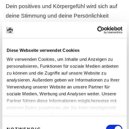
Dein positives und Körpergefühl wird sich auf
deine Stimmung und deine Persönlichkeit
auswirken.
2. Erhöhe dein Selbstbewusstsein und
Diese Webseite verwendet Cookies
strahle Männlichkeit aus
Wir verwenden Cookies, um Inhalte und Anzeigen zu
personalisieren, Funktionen für soziale Medien anbieten
In dem du an dir selbst arbeitest und für dich
zu können und die Zugriffe auf unsere Website zu
analysieren. Außerdem geben wir Informationen zu Ihrer
Yoga praktizierst werden sich die
Verwendung unserer Website an unsere Partner für
Grundeigenschaften wie Ausdauerfähigkeit und
soziale Medien, Werbung und Analysen weiter. Unsere
Willenskraft entwickeln und ausbauen.Ein
Partner führen diese Informationen möglicherweise mit
weiteren Daten zusammen, die Sie ihnen bereitgestellt
gestärktes Selbstbewusstsein
wird sich
haben oder die sie im Rahmen Ihrer Nutzung der Dienste
entwickeln.
gesammelt haben. Sie geben Einwilligung zu unseren
Einwilligungsauswahl
Cookies, wenn Sie unsere Webseite weiterhin nutzen.