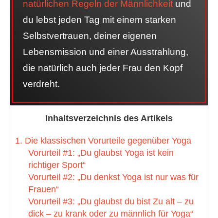
natürlichen Regeln der Männlichkeit
und
du lebst jeden Tag mit einem starken
Selbstvertrauen, deiner eigenen
Lebensmission und einer Ausstrahlung,
die natürlich auch jeder Frau den Kopf
verdreht.
Inhaltsverzeichnis des Artikels
1. Die klassischen Vorurteile gegenüber Yoga
Vorurteil #1: „Du glaubst Yoga ist kein
richtiger Sport“
Vorurteil #2: „Du denkst Yoga ist nur was für
Frauen“
Vorurteil #3: „Du glaubst du bist Zu alt – zu
dick – zu krank oder zu männlich für Yoga“