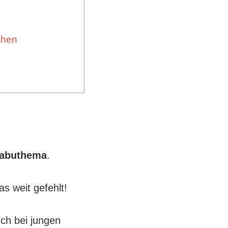
öhen
abuthema
.
as weit gefehlt!
ch bei jungen