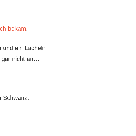
och bekam
.
n und ein Lächeln
 gar nicht an…
em Schwanz.