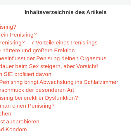
Inhaltsverzeichnis des Artikels
isring?
t ein Penisring?
Penisring? – 7 Vorteile eines Penisrings
ne härtere und größere Erektion
 beeinflusst der Penisring deinen Orgasmus
sdauer beim Sex steigern, aber Vorsicht!
h SIE profitiert davon
n Penisring bringt Abwechslung ins Schlafzimmer
timschmuck der besonderen Art
isring bei erektiler Dysfunktion?
 man einen Penisring?
iehen
bst ausprobieren
und Kondom