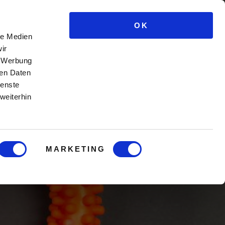
OK
e Kurse
Männercoaching
Blog
Login
le Medien
ir
, Werbung
ren Daten
ienste
weiterhin
isring?
MARKETING