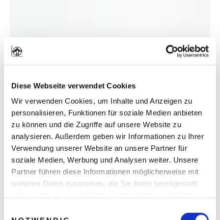
Diese Webseite verwendet Cookies
Wir verwenden Cookies, um Inhalte und Anzeigen zu
Genau so, wie bei dieser extrem kreativen
personalisieren, Funktionen für soziale Medien anbieten
Variante:
zu können und die Zugriffe auf unsere Website zu
analysieren. Außerdem geben wir Informationen zu Ihrer
Verwendung unserer Website an unsere Partner für
Anmachspruch #7: ​“Wie war dein
soziale Medien, Werbung und Analysen weiter. Unsere
Wochenende?” und seine kleine
Partner führen diese Informationen möglicherweise mit
weiteren Daten zusammen, die Sie ihnen bereitgestellt
Schwester
haben oder die sie im Rahmen Ihrer Nutzung der Dienste
gesammelt haben. Sie geben Einwilligung zu unseren
Einwilligungsauswahl
Cookies, wenn Sie unsere Webseite weiterhin nutzen.