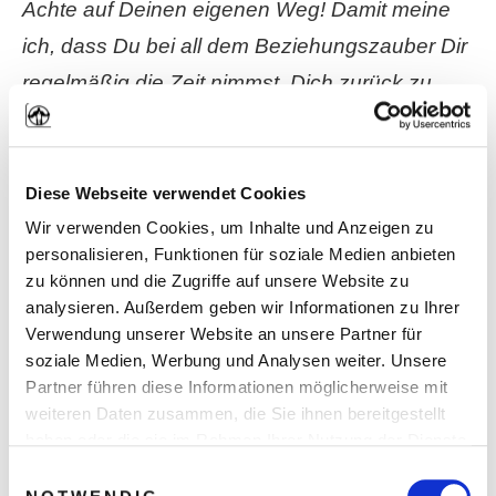
Achte auf Deinen eigenen Weg! Damit meine
ich, dass Du bei all dem Beziehungszauber Dir
regelmäßig die Zeit nimmst, Dich zurück zu
ziehen und zu Dir finden sollst.
Prüfe für Dich, wo Du gerade im Leben stehst,
Diese Webseite verwendet Cookies
welche nächsten Schritte in Deinem Leben jetzt
Wir verwenden Cookies, um Inhalte und Anzeigen zu
personalisieren, Funktionen für soziale Medien anbieten
anstehen und
wohin Deine Entwicklung
zu können und die Zugriffe auf unsere Website zu
grundlegend hingeht
.
analysieren. Außerdem geben wir Informationen zu Ihrer
Verwendung unserer Website an unsere Partner für
soziale Medien, Werbung und Analysen weiter. Unsere
In unseren kostenfreien Männlichkeits-Mail
Partner führen diese Informationen möglicherweise mit
erfährst Du jede Menge Übungen und
weiteren Daten zusammen, die Sie ihnen bereitgestellt
Gedankenanstöße,
um den Kontakt mit Dir zu
haben oder die sie im Rahmen Ihrer Nutzung der Dienste
gesammelt haben. Sie geben Einwilligung zu unseren
verbessern und zu verfeinern. Hunderte
Einwilligungsauswahl
Cookies, wenn Sie unsere Webseite weiterhin nutzen.