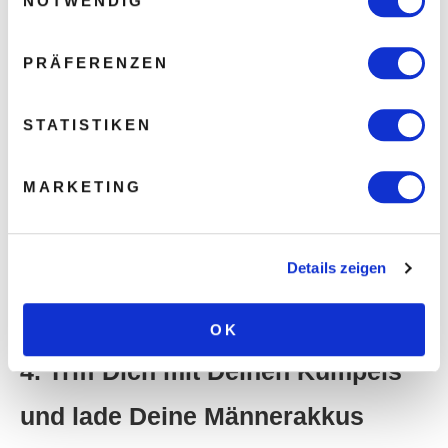
NOTWENDIG
Menschen schreiben uns regelmäßig, wie sehr
ihnen unsere Nachrichten dabei helfen, das
PRÄFERENZEN
Segel des Lebens auf dem richtigen
Erfolgskurs zu halten.
STATISTIKEN
Es klingt widersprüchlich, aber eine stark
MARKETING
verbundene Beziehung lebt von zwei noch
stärkeren eigenständigen Individuen. Also
Details zeigen
achte, wertschätze und kultiviere Dein eigenes
Leben!
OK
4. Triff Dich mit Deinen Kumpels
und lade Deine Männerakkus