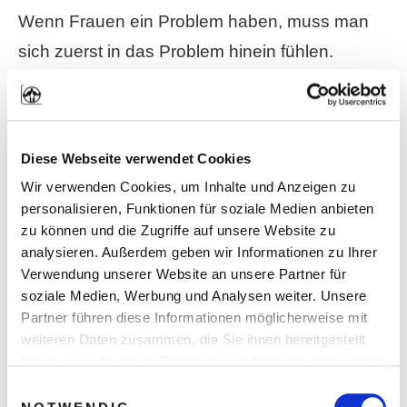
Wenn Frauen ein Problem haben, muss man
sich zuerst in das Problem hinein fühlen.
Danach sollte man zu erkennen geben, wie
schwer es ist, dieses Problem zu haben. Erst
danach könnte man vielleicht über mögliche
Diese Webseite verwendet Cookies
Lösungsstrategien diskutieren. Wenn Männer
Wir verwenden Cookies, um Inhalte und Anzeigen zu
ein Problem haben, lösen sie es.
personalisieren, Funktionen für soziale Medien anbieten
zu können und die Zugriffe auf unsere Website zu
analysieren. Außerdem geben wir Informationen zu Ihrer
Eigenschaft #14:
Echte
Verwendung unserer Website an unsere Partner für
Männerfreundschaft
soziale Medien, Werbung und Analysen weiter. Unsere
Partner führen diese Informationen möglicherweise mit
weiteren Daten zusammen, die Sie ihnen bereitgestellt
Echte
Männerfreundschaft
erschüttert nichts.
haben oder die sie im Rahmen Ihrer Nutzung der Dienste
Und sollte doch mal etwas im Argen liegen, gibt
gesammelt haben. Sie geben Einwilligung zu unseren
Einwilligungsauswahl
Cookies, wenn Sie unsere Webseite weiterhin nutzen.