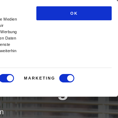
OK
e Kurse
Männercoaching
Blog
Login
le Medien
ir
, Werbung
ren Daten
ienste
weiterhin
MARKETING
rennung
en