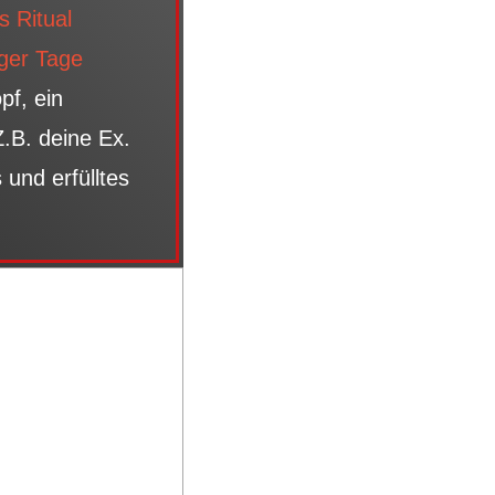
s Ritual
ger Tage
f, ein
Z.B. deine Ex.
und erfülltes