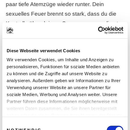
paar tiefe Atemzüge wieder runter. Dein
sexuelles Feuer brennt so stark, dass du die
Kontrolle über deinem Samenerguss verlierst.
Durch ein tiefes Ein- und Ausatmen in den
Bauch, kühlst du deine sexuelle Erregung ab.
Diese Webseite verwendet Cookies
Halte dabei kurz inne und atme drei Mal
Wir verwenden Cookies, um Inhalte und Anzeigen zu
personalisieren, Funktionen für soziale Medien anbieten
langsam und tief in deinen Bauch. Spüre dabei,
zu können und die Zugriffe auf unsere Website zu
wie die Erregung weniger wird und du dich
analysieren. Außerdem geben wir Informationen zu Ihrer
Verwendung unserer Website an unsere Partner für
mehr entspannst. Setze danach die
soziale Medien, Werbung und Analysen weiter. Unsere
Penetration LANGSAM fort.
Partner führen diese Informationen möglicherweise mit
weiteren Daten zusammen, die Sie ihnen bereitgestellt
haben oder die sie im Rahmen Ihrer Nutzung der Dienste
Befriedige dich bis an den Rand deines
gesammelt haben. Sie geben Einwilligung zu unseren
Einwilligungsauswahl
Samenergusses und halte dann inne. Hole
Cookies, wenn Sie unsere Webseite weiterhin nutzen.