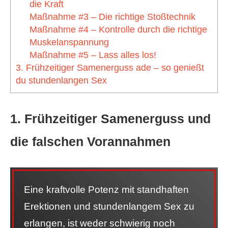
die Kraft
Maßnahme #3 – Die richtige Stoßtechnik
Maßnahme #4 – Kontrolle durch die richtige
Muskelanspannung
Maßnahme #5 – Lass alles los!
3. Frühzeitiger Samenerguss ade – so genießt
du stundenlangen Sex
1. Frühzeitiger Samenerguss und
die falschen Vorannahmen
Eine kraftvolle Potenz mit standhaften
Erektionen und stundenlangem Sex zu
erlangen, ist weder schwierig noch