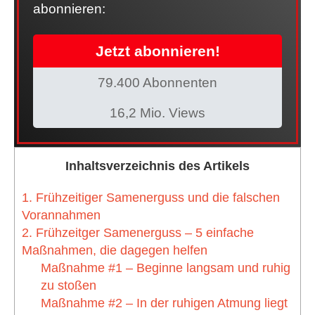
abonnieren:
Jetzt abonnieren!
79.400 Abonnenten
16,2 Mio. Views
Inhaltsverzeichnis des Artikels
1. Frühzeitiger Samenerguss und die falschen
Vorannahmen
2. Frühzeitger Samenerguss – 5 einfache
Maßnahmen, die dagegen helfen
Maßnahme #1 – Beginne langsam und ruhig
zu stoßen
Maßnahme #2 – In der ruhigen Atmung liegt