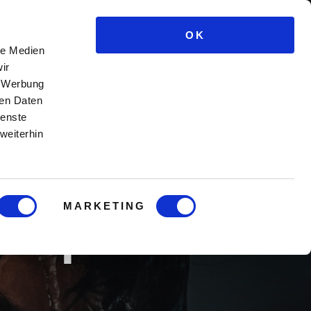
OK
e Kurse
Männercoaching
Blog
Login
le Medien
ir
, Werbung
ren Daten
ienste
weiterhin
MARKETING
morphose