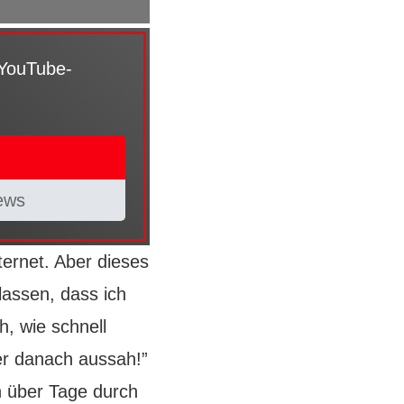
 YouTube-
ews
ternet. Aber dieses
lassen, dass ich
, wie schnell
er danach aussah!”
n über Tage durch