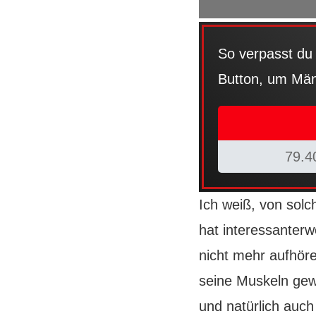
So verpasst du 
Button, um Männ
79.4
Ich weiß, von solc
hat interessanterw
nicht mehr aufhör
seine Muskeln gew
und natürlich auc