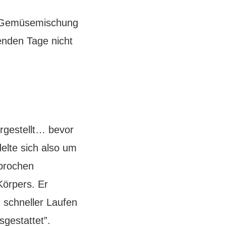
r-Gemüsemischung
genden Tage nicht
rgestellt… bevor
elte sich also um
ebrochen
Körpers. Er
 schneller Laufen
sgestattet”.