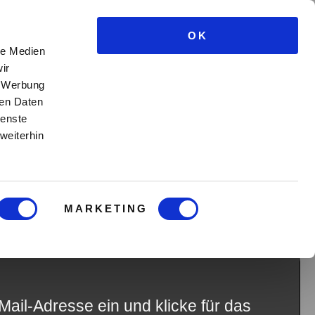
OK
le Medien
ir
, Werbung
ren Daten
ienste
weiterhin
e Potenz
MARKETING
den Mann (100% kostenfrei)
Mail-Adresse ein und klicke für das