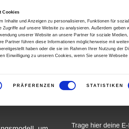
t Cookies
 Inhalte und Anzeigen zu personalisieren, Funktionen für sozia
e Zugriffe auf unsere Website zu analysieren. Außerdem geben w
rwendung unserer Website an unsere Partner für soziale Medien
re Partner führen diese Informationen möglicherweise mit weite
ereitgestellt haben oder die sie im Rahmen Ihrer Nutzung der D
n Einwilligung zu unseren Cookies, wenn Sie unsere Webseite 
egeln für souverän
PRÄFERENZEN
STATISTIKEN
m standfesten und ausdauern
Trage hier deine E-
ningsmodell, um