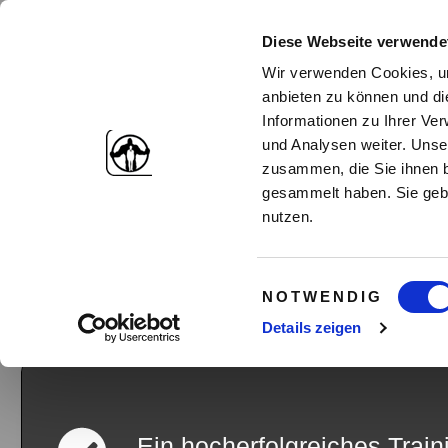
Diese Webseite verwende
Wir verwenden Cookies, um
anbieten zu können und di
Informationen zu Ihrer Ve
und Analysen weiter. Unse
zusammen, die Sie ihnen b
gesammelt haben. Sie gebe
nutzen.
Die 7 R
Einwilligungsauswahl
NOTWENDIG
So wirst du in 7 Tagen zu
Details zeigen
Ein hocherfolgreiches Trai