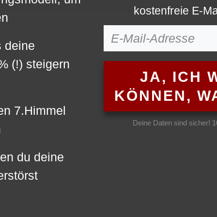
kostenfreie E-Ma
en
s deine
 (!) steigern
JA, ICH
KÖNNEN, WA
den 7.Himmel
Deine Daten sind sicher! 
n
nen du deine
rstörst