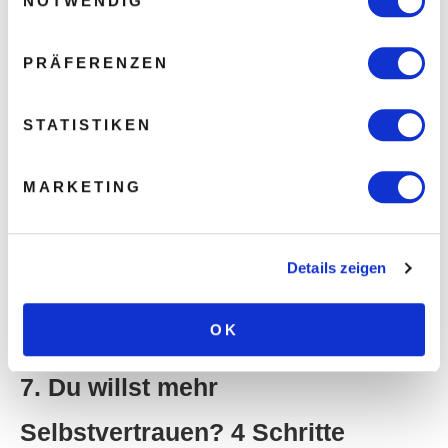
NOTWENDIG
So verpasst du keines unserer Videos
PRÄFERENZEN
mehr. Klicke auf den roten YouTube-
Button, um Männlichkeit stärken zu
STATISTIKEN
abonnieren:
MARKETING
Jetzt abonnieren!
79.400 Abonnenten
Details zeigen
16,2 Mio. Views
OK
7. Du willst mehr
Selbstvertrauen? 4 Schritte