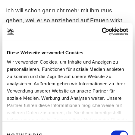
Ich will schon gar nicht mehr mit ihm raus
gehen, weil er so anziehend auf Frauen wirkt
😉 Und es gibt noch mehr solcher Beispiele im
Internet zu finden. Hier zum Beispiel Elliott, der
ein paar gute Tipps (in Englisch) gibt:
Diese Webseite verwendet Cookies
Wir verwenden Cookies, um Inhalte und Anzeigen zu
1 Year Transformation - Look Like Elliott Hulse
personalisieren, Funktionen für soziale Medien anbieten
zu können und die Zugriffe auf unsere Website zu
analysieren. Außerdem geben wir Informationen zu Ihrer
Verwendung unserer Website an unsere Partner für
soziale Medien, Werbung und Analysen weiter. Unsere
Partner führen diese Informationen möglicherweise mit
weiteren Daten zusammen, die Sie ihnen bereitgestellt
haben oder die sie im Rahmen Ihrer Nutzung der Dienste
gesammelt haben. Sie geben Einwilligung zu unseren
Einwilligungsauswahl
Cookies, wenn Sie unsere Webseite weiterhin nutzen.