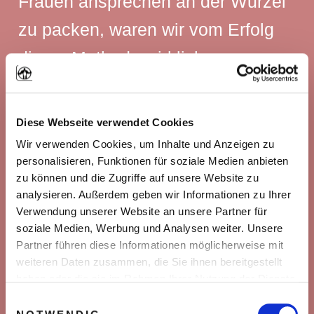
Frauen ansprechen an der Wurzel
zu packen, waren wir vom Erfolg
dieser Methode wirklich
überrascht.
Diese Webseite verwendet Cookies
Nicht nur, dass uns das
Wir verwenden Cookies, um Inhalte und Anzeigen zu
personalisieren, Funktionen für soziale Medien anbieten
Ansprechen von Frauen auf einmal
zu können und die Zugriffe auf unsere Website zu
total leicht viel …
analysieren. Außerdem geben wir Informationen zu Ihrer
Verwendung unserer Website an unsere Partner für
soziale Medien, Werbung und Analysen weiter. Unsere
Partner führen diese Informationen möglicherweise mit
Nicht nur, dass wir reihenweise
weiteren Daten zusammen, die Sie ihnen bereitgestellt
Dates mit schönen Frauen hatten
haben oder die sie im Rahmen Ihrer Nutzung der Dienste
gesammelt haben. Sie geben Einwilligung zu unseren
Einwilligungsauswahl
…
Cookies, wenn Sie unsere Webseite weiterhin nutzen.