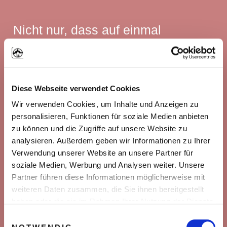
Nicht nur, dass auf einmal
souverän verstanden wie die
weibliche orgastische Sexualität
funktioniert …
Diese Webseite verwendet Cookies
Wir verwenden Cookies, um Inhalte und Anzeigen zu
personalisieren, Funktionen für soziale Medien anbieten
Nicht nur, dass wir viele wilde und
zu können und die Zugriffe auf unsere Website zu
analysieren. Außerdem geben wir Informationen zu Ihrer
noch wildere Abenteuer erlebten …
Verwendung unserer Website an unsere Partner für
soziale Medien, Werbung und Analysen weiter. Unsere
Partner führen diese Informationen möglicherweise mit
… nein! Auch den Männern, denen
weiteren Daten zusammen, die Sie ihnen bereitgestellt
haben oder die sie im Rahmen Ihrer Nutzung der Dienste
wir Schritt für Schritt zeigen, wie
gesammelt haben. Sie geben Einwilligung zu unseren
Einwilligungsauswahl
Cookies, wenn Sie unsere Webseite weiterhin nutzen.