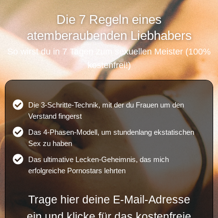
Die 7 Regeln eines
atemberaubenden Liebhabers
So wirst du in 7 Tagen zum sexuellen Meister (100%
kostenfrei!)
Die 3-Schritte-Technik, mit der du Frauen um den
Verstand fingerst
Das 4-Phasen-Modell, um stundenlang ekstatischen
Sex zu haben
Das ultimative Lecken-Geheimnis, das mich
erfolgreiche Pornostars lehrten
Trage hier deine E-Mail-Adresse
ein und klicke für das kostenfreie